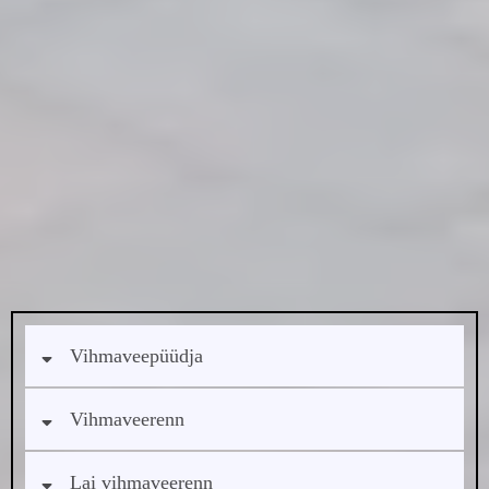
Kuiv ja kindel jalgealune igal aastaajal.
Küsige meilt kindlasti tasuta hinnapakkumist!
Vihmaveepüüdja
Vihmaveerenn
Lai vihmaveerenn