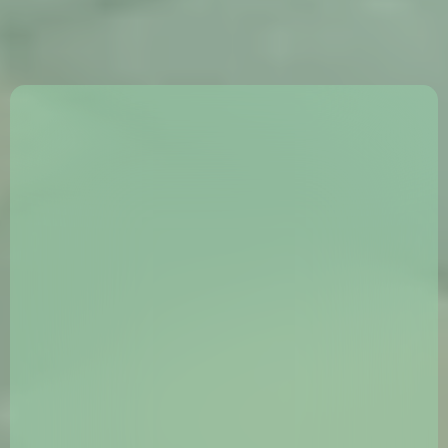
Kogemus ja spetsialiseerumine
— oleme tegelenud
sillutis- ja kivipaigaldusega juba aastast 2012.
Materjalide valik ja kvaliteet
— pakume erinevaid
kivimaterjale (betoon, graniit, paekivi, kvartsiit)
vastavalt kliendi soovile.
Tulemuslik projekteerimine ja teostus
— alates ideest
kuni valmimiseni, kõik selgelt planeeritud.
Paindlik hinnapoliitika ja personaalne lähenemine