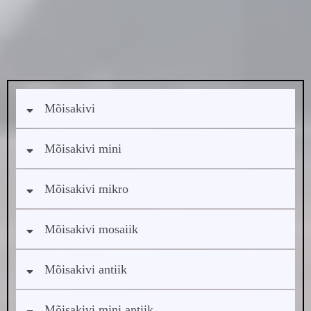
Küsige meilt kindlasti tasuta hinnapakkumist!
Mõisakivi
Mõisakivi mini
Mõisakivi mikro
Mõisakivi mosaiik
Mõisakivi antiik
Mõisakivi mini antiik