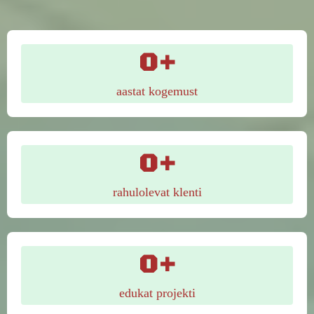
0+
aastat kogemust
0+
rahulolevat klenti
0+
edukat projekti