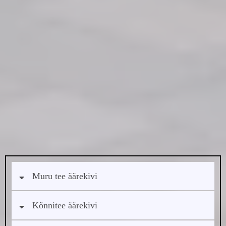
Muru tee äärekivi
Kõnnitee äärekivi