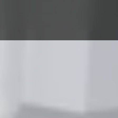
betoonist ja looduskivist sillutuskivid