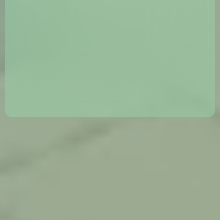
— hindame iga projekti eraldi ja pakume sobivaid
lahendusi.
Tartus ja Tartumaal
— peamiselt keskendume just
Tartu piirkonnale, et pakkuda kiiremat teenust, aga
oleme teinud projekte üle Eesti.
Tähtaegadest kinnipidamine
on meile oluline
Enne alustamist tasuta konsultatsioon!
Et selgitada
projekti mahtu ja hinda.