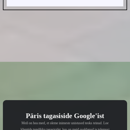
Mida meie kliendid meist
arvavad: