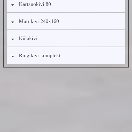
Kartanokivi 80
Murukivi 240x160
Külakivi
Ringikivi komplekt
Vastupidav raam teie sillutisele ja haljastusele